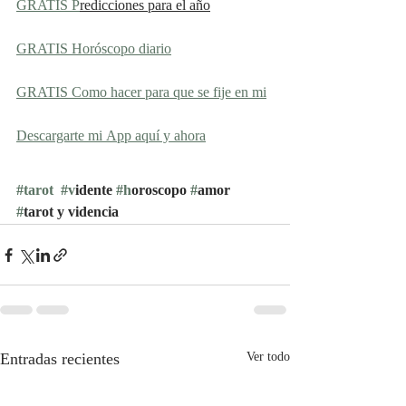
​GRATIS P
redicciones para el año
GRATIS Horóscopo diario
GRATIS Como hacer para que se fije en mi
Descargarte mi App aquí y ahora
#tarot
#v
idente 
#h
oroscopo 
#
amor 
#
tarot y videncia
Entradas recientes
Ver todo