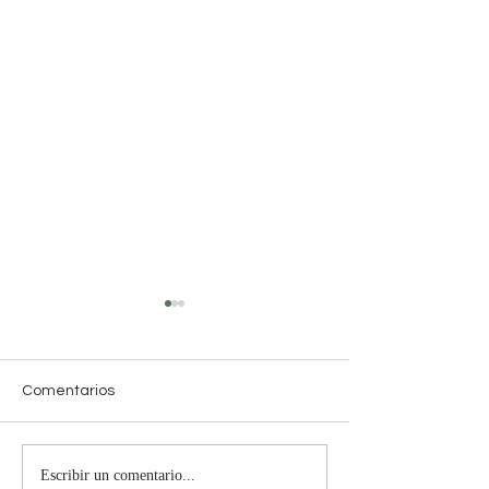
Comentarios
Escribir un comentario...
Horóscopo del 28 al 4 de
Horóscopo del 2