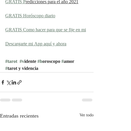
​GRATIS P
redicciones para el año 2021
GRATIS Horóscopo diario
GRATIS Como hacer para que se fije en mi
Descargarte mi App aquí y ahora
#tarot
#v
idente 
#h
oroscopo 
#
amor 
#
tarot y videncia
Entradas recientes
Ver todo