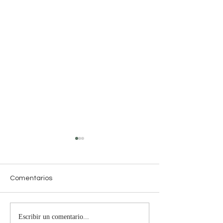
Comentarios
Escribir un comentario...
Horóscopo del 19 al 25
Horóscopo del 2