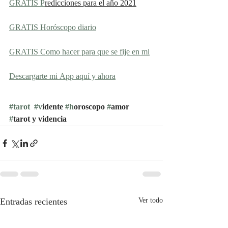
​GRATIS P
redicciones para el año 2021
GRATIS Horóscopo diario
GRATIS Como hacer para que se fije en mi
Descargarte mi App aquí y ahora
#tarot
#v
idente 
#h
oroscopo 
#
amor 
#
tarot y videncia
Entradas recientes
Ver todo