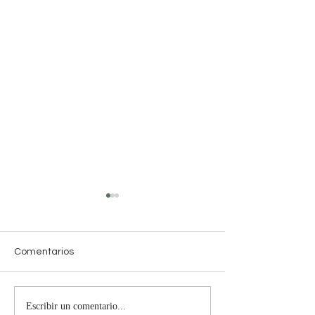
Comentarios
Escribir un comentario...
Horóscopo del 19 al 25
Horóscopo del 2